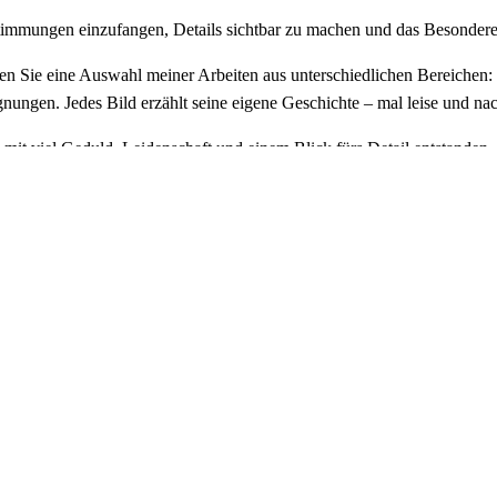
Stimmungen einzufangen, Details sichtbar zu machen und das Besondere
nden Sie eine Auswahl meiner Arbeiten aus unterschiedlichen Bereichen:
ungen. Jedes Bild erzählt seine eigene Geschichte – mal leise und nac
d mit viel Geduld, Leidenschaft und einem Blick fürs Detail entstanden
 schauen Sie genau hin und genießen Sie die Vielfalt der Motive.
tdecken!