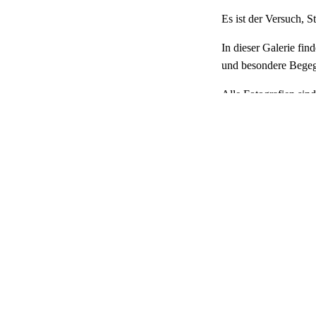
Es ist der Versuch, 
In dieser Galerie fi
und besondere Begegn
Alle Fotografien sin
Lassen Sie sich Zeit,
Viel Freude beim En